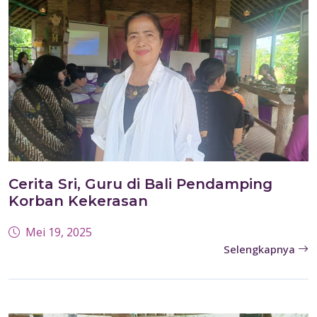
Cerita Sri, Guru di Bali Pendamping
Korban Kekerasan
Mei 19, 2025
Selengkapnya