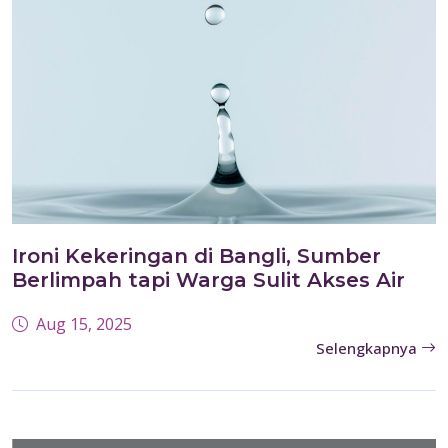
Ironi Kekeringan di Bangli, Sumber
Berlimpah tapi Warga Sulit Akses Air
Aug 15, 2025
Selengkapnya