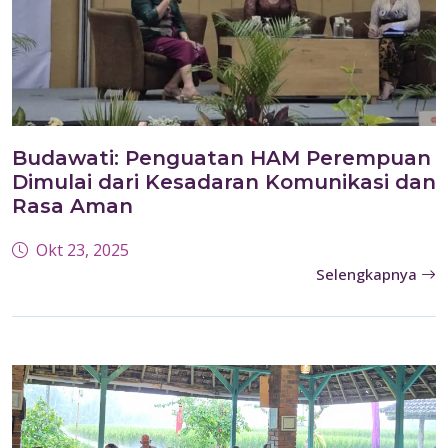
Budawati: Penguatan HAM Perempuan
Dimulai dari Kesadaran Komunikasi dan
Rasa Aman
Okt 23, 2025
Selengkapnya