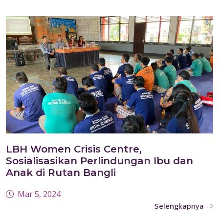
LBH Women Crisis Centre,
Sosialisasikan Perlindungan Ibu dan
Anak di Rutan Bangli
Mar 5, 2024
Selengkapnya