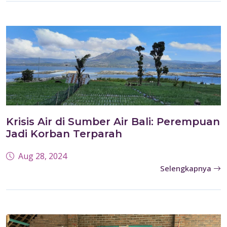
Krisis Air di Sumber Air Bali: Perempuan
Jadi Korban Terparah
Aug 28, 2024
Selengkapnya