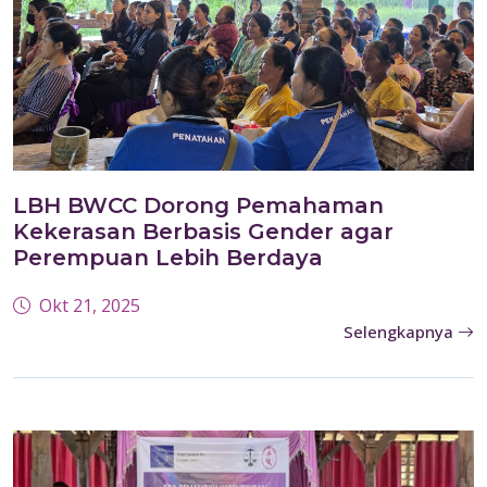
LBH BWCC Dorong Pemahaman
Kekerasan Berbasis Gender agar
Perempuan Lebih Berdaya
Okt 21, 2025
Selengkapnya