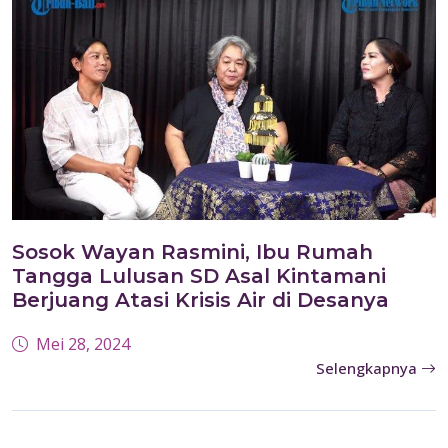
Sosok Wayan Rasmini, Ibu Rumah
Tangga Lulusan SD Asal Kintamani
Berjuang Atasi Krisis Air di Desanya
Mei 28, 2024
Selengkapnya